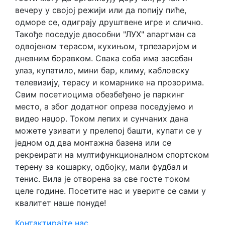
вечеру у својој режији или да попију пиће,
одморе се, одиграју друштвене игре и слично.
Такође поседује двособни "ЛУX" апартман са
одвојеном терасом, кухињом, трпезаријом и
дневним боравком. Свака соба има засебан
улаз, купатило, мини бар, климу, кабловску
телевизију, терасу и комарнике на прозорима.
Свим посетиоцима обезбеђено је паркинг
место, а због додатног опреза поседујемо и
видео наџор. Током лепих и сунчаних дана
можете узивати у прелепој башти, купати се у
једном од два монтажна базена или се
рекреирати на мултифункционалном спортском
терену за кошарку, одбојку, мали фудбал и
тенис. Вила је отворена за све госте током
целе године. Посетите нас и уверите се сами у
квалитет наше понуде!
Контактирајте нас