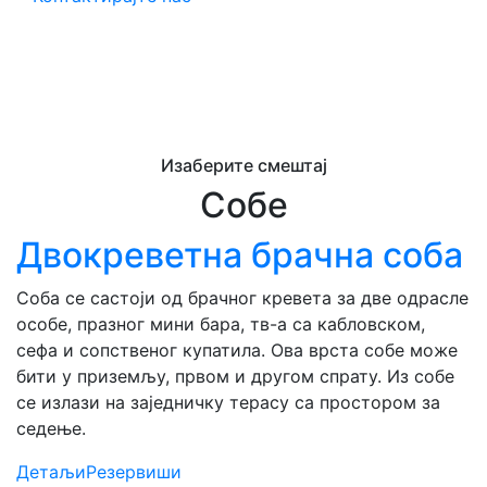
Изаберите смештај
Собе
Двокреветна брачна соба
Соба се састоји од брачног кревета за две одрасле
особе, празног мини бара, тв-а са кабловском,
сефа и сопственог купатила. Ова врста собе може
бити у приземљу, првом и другом спрату. Из собе
се излази на заједничку терасу са простором за
седење.
Детаљи
Резервиши