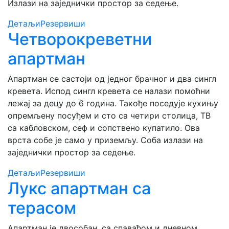
Излази на заједнички простор за седење.
Детаљи
Резервиши
Четворокреветни
апартман
Апартман се састоји од једног брачног и два сингл
кревета. Испод сингл кревета се налази помоћни
лежај за децу до 6 година. Такође поседује кухињу
опремљену посуђем и сто са четири столица, ТВ
са кабловском, сеф и сопствено купатило. Ова
врста собе је само у приземљу. Соба излази на
заједнички простор за седење.
Детаљи
Резервиши
Лукс апартман са
терасом
Апартман је двособан, са спаваћом и дневном