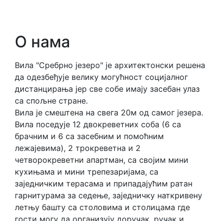
О нама
Вила "Сребрно језеро" је архитектонски решена
да одезбеђује велику могућност социјалног
дистанцирања јер све собе имају засебан улаз
са спољне стране.
Вила је смештена на свега 20м од самог језера.
Вила поседује 12 двокреветних соба (6 са
брачним и 6 са засебним и помоћним
лежајевима), 2 трокреветна и 2
четворокреветни апартман, са својим мини
кухињама и мини трепезаријама, са
заједничким терасама и припадајућим ратан
гарнитурама за седење, заједничку наткривену
летњу башту са столовима и столицама где
гости могу да организују доручак, ручак и