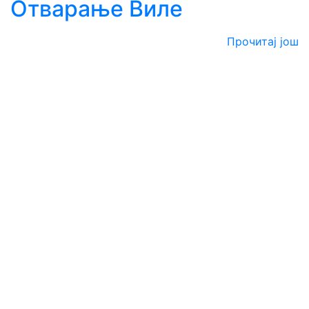
Отварање Виле
Прочитај још