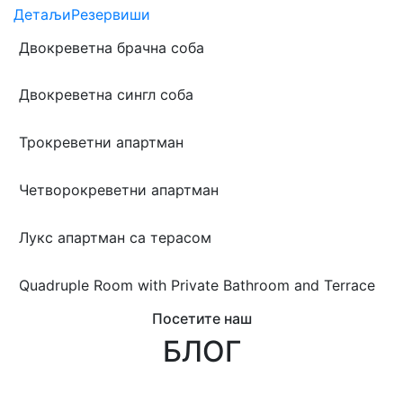
Детаљи
Резервиши
Двокреветна брачна соба
Двокреветна сингл соба
Трокреветни апартман
Четворокреветни апартман
Лукс апартман са терасом
Quadruple Room with Private Bathroom and Terrace
Посетите наш
БЛОГ