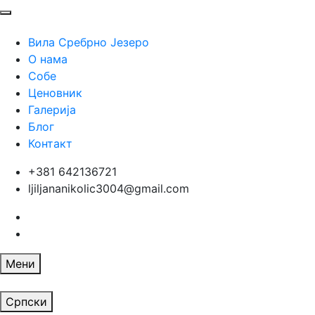
Вила Сребрно Језеро
О нама
Собе
Ценовник
Галерија
Блог
Контакт
+381 642136721
ljiljananikolic3004@gmail.com
Мени
Српски