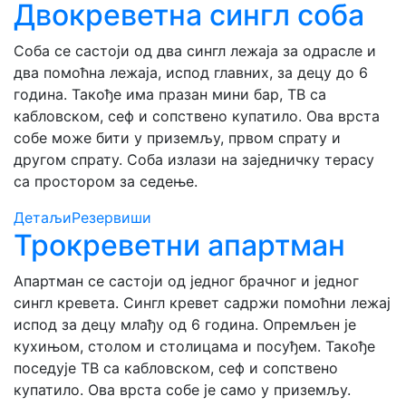
Двокреветна сингл соба
Соба се састоји од два сингл лежаја за одрасле и
два помоћна лежаја, испод главних, за децу до 6
година. Такође има празан мини бар, ТВ са
кабловском, сеф и сопствено купатило. Ова врста
собе може бити у приземљу, првом спрату и
другом спрату. Соба излази на заједничку терасу
са простором за седење.
Детаљи
Резервиши
Трокреветни апартман
Апартман се састоји од једног брачног и једног
сингл кревета. Сингл кревет садржи помоћни лежај
испод за децу млађу од 6 година. Опремљен је
кухињом, столом и столицама и посуђем. Такође
поседује ТВ са кабловском, сеф и сопствено
купатило. Ова врста собе је само у приземљу.