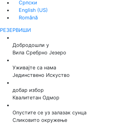
Српски
English (US)
Română
РЕЗЕРВИШИ
Добродошли у
Вила Сребрно Језеро
Уживајте са нама
Јединствено Искуство
добар избор
Квалитетан Одмор
Опустите се уз залазак сунца
Сликовито окружење