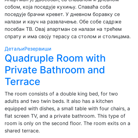
собом, која поседује кухињу. Спаваћа соба
поседује брачни кревет. У дневном боравку се
налази и кауч на развлачење. Обе собе садрже
посебан ТВ. Овај апартман се налази на трећем
спрату и има своју терасу са столом и столицама.
Детаљи
Резервиши
Quadruple Room with
Private Bathroom and
Terrace
The room consists of a double king bed, for two
adults and two twin beds. It also has a kitchen
equipped with dishes, a small table with four chairs, a
flat screen TV, and a private bathroom. This type of
room is only on the second floor. The room exits on a
shared terrace.